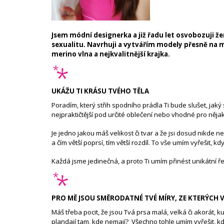
HEDVÁBÍ POŠITÉHO MALINOVOU
KRAJKOU
29 900 Kč
Jsem módní designerka a již řadu let osvobozuji že
sexualitu. Navrhuji a vytvářím modely přesně na m
merino vlna
a nejkvalitnější
krajka
.
UKÁŽU TI KRÁSU TVÉHO TĚLA
Poradím, který střih spodního prádla Ti bude slušet, jak
nejpraktičtější pod určité oblečení nebo vhodné pro nějak
Je jedno jakou máš velikost či tvar a že jsi dosud nikde
a čím větší poprsí, tím větší rozdíl. To vše umím vyřešit, kd
Každá jsme jedinečná, a proto Ti umím přinést unikátní ře
PRO MĚ JSOU SMĚRODATNÉ TVÉ MÍRY, ZE KTERÝCH 
Máš třeba pocit, že jsou Tvá prsa malá, velká či akorát, k
plandají tam, kde nemají? Všechno tohle umím vyřešit, k