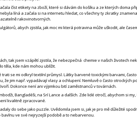
ačala číst etikety na zboží, které si dávám do košíku a ze kterých doma p
 nebyla líná a začala si na internetu hledat, co všechny ty zkratky znamena
rokazatelně rakovinotvorných.
lgátorů, abych zjistila, jak moc mi která potravina může uškodit, ale časem js
 tak jsem vzápětí zjistila, že nebezpečná chemie v našich životech nekončí
do těla, kde nám mohou ublížit.
é trati se mi odkryl textilní průmysl. Látky barvené toxickými barvami, často
tyku, že jim např. vypadávají vlasy a ochlupení. Nemluvě o často otrockých
a živoří. Dokonce není ani výjimkou bití zaměstnanců v továrnách.
ambodži, Bangladéši, na Srí Lance a dalších. Zde lidé otročí, abychom si my, 
 není kvalitně zpracované.
daly do sebe jako puzzle. Uvědomila jsem si, jak je pro mě důležité spod
bio bavlnu ve své nejryzejší podobě a to nebarvenou.