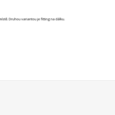
místě. Druhou variantou je
fitting na dálku
.