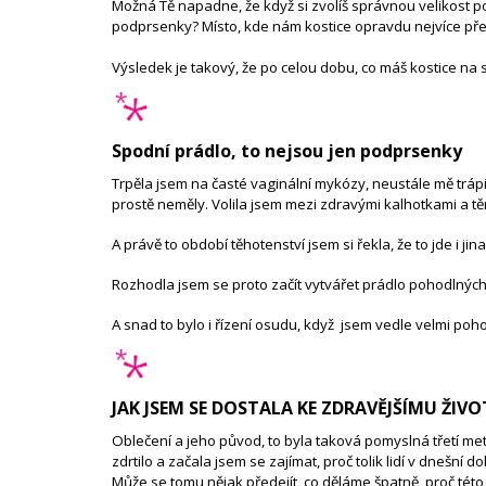
Možná Tě napadne, že když si zvolíš správnou velikost p
podprsenky? Místo, kde nám kostice opravdu nejvíce překáží
Výsledek je takový, že po celou dobu, co máš kostice na s
Spodní prádlo, to nejsou jen podprsenky
Trpěla jsem na časté vaginální mykózy, neustále mě trápi
prostě neměly. Volila jsem mezi zdravými kalhotkami a t
A právě to období těhotenství jsem si řekla, že to jde i 
Rozhodla jsem se proto začít vytvářet prádlo pohodlných s
A snad to bylo i řízení osudu, když jsem vedle velmi poh
JAK JSEM SE DOSTALA KE ZDRAVĚJŠÍMU ŽI
Oblečení a jeho původ, to byla taková pomyslná třetí me
zdrtilo a začala jsem se zajímat, proč tolik lidí v dnešní
Může se tomu nějak předejít, co děláme špatně, proč tét