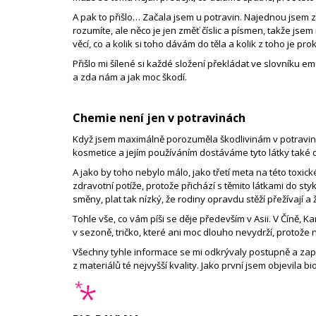
A pak to přišlo… Začala jsem u potravin. Najednou jsem z
rozumíte, ale něco je jen změť číslic a písmen, takže jsem
věcí, co a kolik si toho dávám do těla a kolik z toho je p
Přišlo mi šílené si každé složení překládat ve slovníku emu
a zda nám a jak moc škodí.
Chemie není jen v potravinách
Když jsem maximálně porozuměla škodlivinám v potravinách,
kosmetice a jejím používáním dostáváme tyto látky také 
A jako by toho nebylo málo, jako třetí meta na této toxick
zdravotní potíže, protože přichází s těmito látkami do s
směny, plat tak nízký, že rodiny opravdu stěží přežívají 
Tohle vše, co vám píši se děje především v Asii. V Číně, K
v sezoně, tričko, které ani moc dlouho nevydrží, protože
Všechny tyhle informace se mi odkrývaly postupně a zapa
z materiálů té nejvyšší kvality. Jako první jsem objevila 