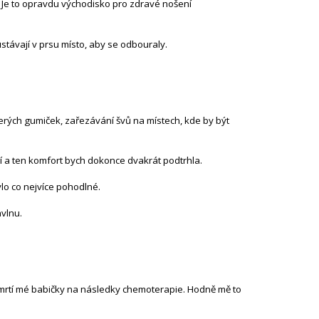
. Je to opravdu východisko pro zdravé nošení
ůstávají v prsu místo, aby se odbouraly.
kerých gumiček, zařezávání švů na místech, kde by být
dlí a ten komfort bych dokonce dvakrát podtrhla.
ylo co nejvíce pohodlné.
avlnu.
 úmrtí mé babičky na následky chemoterapie. Hodně mě to