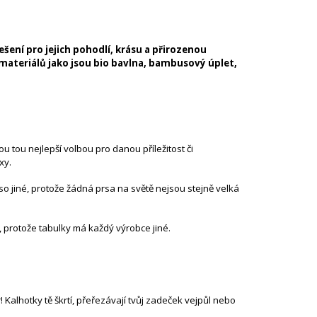
šení pro jejich pohodlí, krásu a přirozenou
materiálů jako jsou
bio bavlna
,
bambusový úplet
,
u tou nejlepší volbou pro danou příležitost či
exy.
so jiné, protože žádná prsa na světě nejsou stejně velká
t, protože tabulky má každý výrobce jiné.
! Kalhotky tě škrtí, přeřezávají tvůj zadeček vejpůl nebo