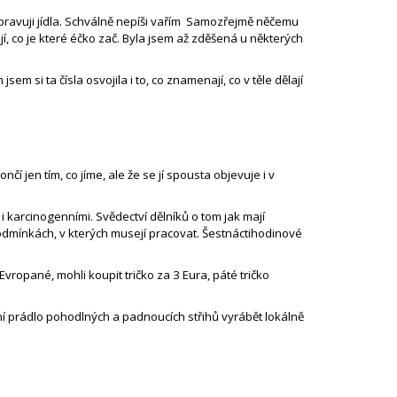
řipravuji jídla. Schválně nepíši vařím Samozřejmě něčemu
jí, co je které éčko zač. Byla jsem až zděšená u některých
em si ta čísla osvojila i to, co znamenají, co v těle dělají
 jen tím, co jíme, ale že se jí spousta objevuje i v
 i karcinogenními. Svědectví dělníků o tom jak mají
 podmínkách, v kterých musejí pracovat. Šestnáctihodinové
Evropané, mohli koupit tričko za 3 Eura, páté tričko
ní prádlo pohodlných a padnoucích střihů vyrábět lokálně