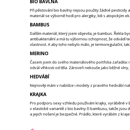
BIO BAVLNA
Při pěstování
bio bavlny
nejsou použity žádné pesticidy a
materiál se výborně hodí pro alergiky, lidi s atopickým e
BAMBUS
Dalším materiál, který jsem objevila, je
bambus
. Řekla by
antibakteriální a má tu výbornou schopnost, že odvádí t
vlastnost. A aby toho nebylo málo, je termoregulační, takž
MERINO
Časem jsem do svého materiálového portfolia zařadila i 
odváí vlhkosti od těla. Zároveň
nekouše jako běžné vlny, 
HEDVÁBÍ
Nejnověji mám v nabídce i modely z pravého hedvábí natk
KRAJKA
Pro podporu sexy vzhledu používám
krajky
, vyráběné v 
v elastické variantě z bio bavlny či bambusu, takže jsou d
a jejich nošení je bezpečné. Prádlo, které vyrábím z kra