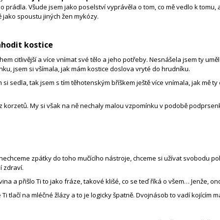
ho prádla. Všude jsem jako poselství vyprávěla o tom, co mě vedlo k tomu, 
ě jako spoustu jiných žen mykózy.
hodit kostice
 citlivější a více vnímat své tělo a jeho potřeby. Nesnášela jsem ty umělé
ku, jsem si všímala, jak mám kostice doslova vryté do hrudníku.
sedla, tak jsem s tím těhotenským bříškem ještě více vnímala, jak mě ty drá
a z korzetů. My si však na ně nechaly malou vzpomínku v podobě podprsenky
 nechceme zpátky do toho mučícího nástroje, chceme si užívat svobodu pohy
í zdraví.
ina a přišlo Ti to jako fráze, takové klišé, co se teď říká o všem… Jenže, o
i tlačí na mléčné žlázy a to je logicky špatně. Dvojnásob to vadí kojící