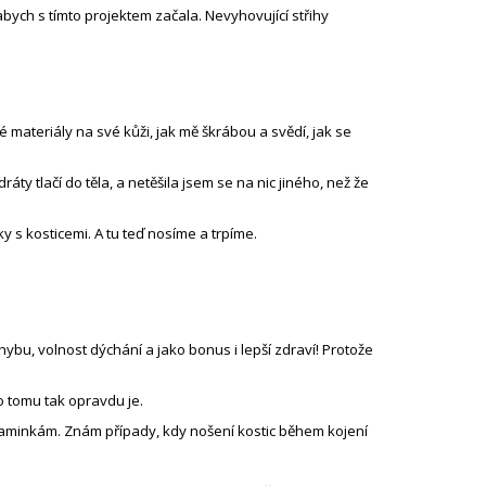
abych s tímto projektem začala. Nevyhovující střihy
 materiály na své kůži, jak mě škrábou a svědí, jak se
ty tlačí do těla, a netěšila jsem se na nic jiného, než že
 s kosticemi. A tu teď nosíme a trpíme.
bu, volnost dýchání a jako bonus i lepší zdraví! Protože
no tomu tak opravdu je.
m maminkám. Znám případy, kdy nošení kostic během kojení