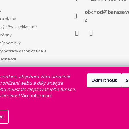
y
obchod@baraseve
 a platba
z
, výměna a reklamace
své sny
Facebook
Instagram
í podmínky
y ochrany osobních údajů
jednávka
cookies, abychom Vám umožnili
Odmítnout
S
ohlížení webu a díky analýze
u neustále zlepšovali jeho funkce,
žitelnost.
Více informací
de
.
ní
Newsletter