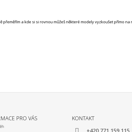
livě přeměřím a kde si si rovnou můžeš některé modely vyzkoušet přímo na 
RMACE PRO VÁS
KONTAKT
běh
+420 771 159 115