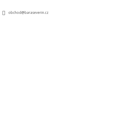
obchod@baraseverin.cz
CO POTŘEBUJETE NAJÍT?
HLEDAT
DOPORUČUJEME
FITTING S BÁROU V PODĚBRADECH
PODPRSENKA N