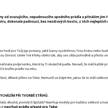
7 900 Kč
16 900 Kč
ny od svazujícího, nepadnoucího spodního prádla a přinášim jim ře
íru, dokonale padnoucí, bez nezdravých kostic, z těch nejlepších 
ý se hodí pro Tvůj typ postavy, jaké barvy vyzdvihnou Tvou krásu nebo budo
ou činnost. Umím Tvé křivky obléci tak, aby ses cítila pohodlně a přesto s
 nesehnala podprsenku, která by Ti skutečně padla. Nevadí, že máš každé pr
yž ti tvořím prádlo na míru.
šení, dělané přímo na Tebe. Nemusíš se trápit tím, jakou že to máš velikos
VYCHÁZÍM PŘI TVORBĚ STŘIHŮ.
ulatá, dlouhá, povislá či špičatá? Navrhuji modely pro každou velikost a tvar
dyž
navrhuji prádlo přesně pro Tebe
!