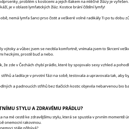
odprsenky, problém s kosticemi a jejich tlakem na mléčné žlázy je vyřešen
, je v oblasti lymfatických žláz. Kostice brání čištění lymfy!
obě, nemá lymfa šanci prso čistit a veškeré volné radikály Ti po tu dobu z
ly výtoky a vůbec jsem se necítila komfortně, vnímala jsem to škrcení veš
ěmi hezkými, prostě buď a nebo.
jinak, že zde v Čechách chybí prádlo, které by spojovalo sexy vzhled a poho
třihů a ladila je v prvotní fázi na sobě, testovala a upravovala tak, aby b
odlných a padnoucích střihů bez tlačících kostic objevila nebarvenou bio b
VOTNÍMU STYLU A ZDRAVÉMU PRÁDLU?
ta na mé cestě ke zdravějšímu stylu, která se spustila v prvním momentě
 době onemocní rakovinou.
o nemoci stále přibývá?