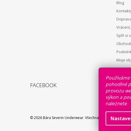
Blog
T
Kontakt
Í
Doprava
Vrácení
Splň si 
Obchodn
Podmínk
Moje ob
Používáme 
pohodlné pr
FACEBOOK
provozu web
výkon a pou
naleznete
z
Nastave
© 2026 Bára Severin Underwear. Všechna práva vyhrazena.