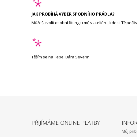
JAK PROBÍHÁ VÝBĚR SPODNÍHO PRÁDLA?
Můžeš zvolit
osobní fitting
u mě v ateliéru, kde si Tě peč
Těším se na Tebe. Bára Severin
Z
Á
PŘIJÍMÁME ONLINE PLATBY
INFO
P
Můj pří
A