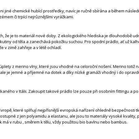
ni jiné chemické hubící prostředky, navíc je ručně sbírána a během násle
kzémem či trpící nejrůznějšími vyrážkami.
ch, že je to materiál nové doby. Z ekologického hlediska je dlouhodobě udr
ekutiny od těla a zanechává pokožku suchou. Pro spodní prádlo, ať už kal
e v zimě zahřeje a v létě ochladí.
úplety z
merino vlny,
které jsou
vhodné na celoroční nošení. Merino totiž 
ale je jemné a příjemné na dotek a díky nízké gramáži vhodný i do opravd
aného v Itálii. Zakoupit takové prádlo lze pouze při osobním fittingu a p
Evropě, které splňují nejpřísnější evropská nařízení ohledně bezpečnosti tk
ostupné z jen polyamidu a elastanu, ale jsou to materiály vysoké kvality, pe
jek má v rubu , směrem k tělu, vždy použitou bio bavlnu nebo bambus.