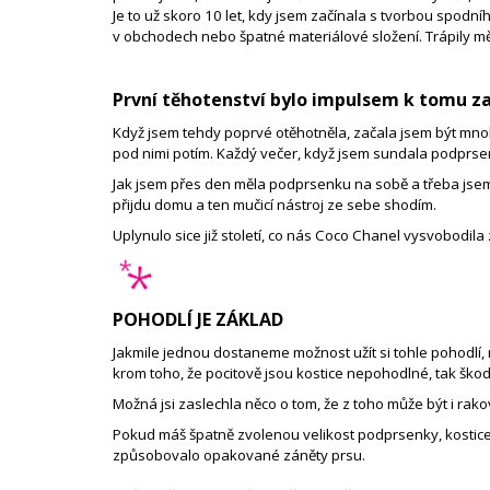
Je to už skoro 10 let, kdy jsem začínala s tvorbou spodní
v obchodech nebo špatné materiálové složení. Trápily m
První těhotenství bylo impulsem k tomu za
Když jsem tehdy poprvé otěhotněla, začala jsem být mnohem
pod nimi potím. Každý večer, když jsem sundala podprsen
Jak jsem přes den měla podprsenku na sobě a třeba jsem si 
přijdu domu a ten mučicí nástroj ze sebe shodím.
Uplynulo sice již století, co nás Coco Chanel vysvobodil
POHODLÍ JE ZÁKLAD
Jakmile jednou dostaneme možnost užít si tohle pohodlí,
krom toho, že pocitově jsou kostice nepohodlné, tak škod
Možná jsi zaslechla něco o tom, že z toho může být i rakov
Pokud máš špatně zvolenou velikost podprsenky, kostice T
způsobovalo opakované záněty prsu.