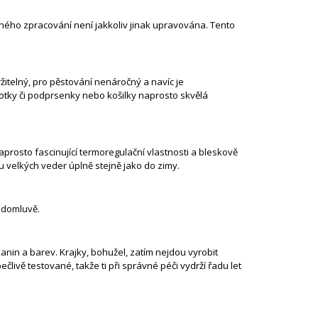
dného zpracování není jakkoliv jinak upravována. Tento
žitelný, pro pěstování nenáročný a navíc je
hotky či podprsenky nebo košilky naprosto skvělá
naprosto
fascinující termoregulační vlastnosti a bleskově
u velkých veder úplně stejně jako do zimy.
o domluvě.
anin a barev. Krajky, bohužel, zatím nejdou vyrobit
člivě testované, takže ti při správné péči vydrží řadu let