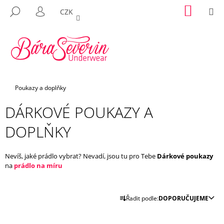
K
Přejít
NÁKUP
M
HLEDAT
CZK
na
KOŠÍK
O
PŘIHLÁŠENÍ
ZPĚT
ZPĚT
obsah
Š
Í
C
K
O
P
Domů
Poukazy a doplňky
O
T
DÁRKOVÉ POUKAZY A
Ř
DOPLŇKY
E
B
U
Nevíš, jaké prádlo vybrat? Nevadí, jsou tu pro Tebe
Dárkové poukazy
na
prádlo na míru
J
E
Ř
T
Řadit podle:
DOPORUČUJEME
A
E
Z
N