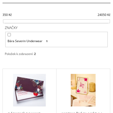
E
A
N
J
350
Kč
24050
Kč
Í
Í
P
T
ZNAČKY
R
?
O
Bára Severin Underwear
1
D
U
Položek k zobrazení:
2
K
HLEDAT
T
Ů
V
Ý
D
P
O
P
I
O
S
R
U
P
Č
R
U