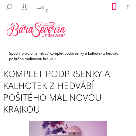
K
Přejít
NÁKUP
M
HLEDAT
CZK
na
KOŠÍK
O
PŘIHLÁŠENÍ
ZPĚT
ZPĚT
obsah
Š
Í
C
K
O
P
Domů
Spodní prádlo na míru
/
Komplet podprsenky a kalhotek z hedvábí
O
pošitého malinovou krajkou
T
KOMPLET PODPRSENKY A
Ř
E
KALHOTEK Z HEDVÁBÍ
B
POŠITÉHO MALINOVOU
U
J
KRAJKOU
E
T
E
N