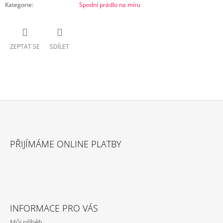
Kategorie
:
Spodní prádlo na míru
ZEPTAT SE
SDÍLET
Z
Á
PŘIJÍMÁME ONLINE PLATBY
P
A
T
Í
INFORMACE PRO VÁS
Můj příběh