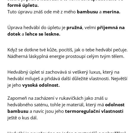
J
formě úpletu.
E
Tuto úpravu znáš ode mě z mého
bambusu
a
merina.
M
E
Úprava hedvábí do úpletu je
pružná
, velmi
příjemná na
dotek
a
lehce se leskne.
KALHOTKY
NA
MÍRU
Když se dotkne tvé kůže, pocítíš, jak o tebe hedvábí pečuje.
6
Nádherná láskyplná energie prostoupí celým tvým tělem.
900
Kč
Hedvábný úplet si zachovává si veškerý luxus, který na
hedvábí miluješ a přidává další důležité vlastnosti. Největší
je jeho
vysoká odolnost.
Zapomeň na zacházení v rukavičkách jako znáš u
hedvábného saténu, tohle je materiál, který má
odolnost
bambusu
a navíc jsou jeho
termoregulační vlastnosti
ještě o kus dál.