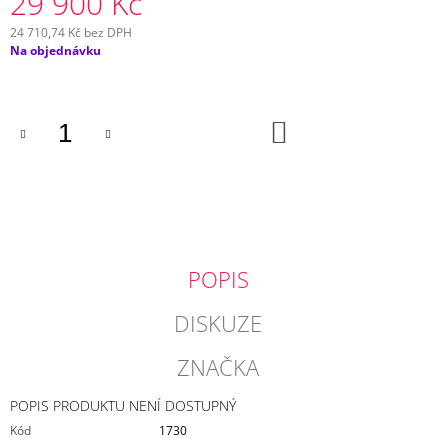
29 900 Kč
24 710,74 Kč bez DPH
Měrná
Na objednávku
cena:
DO
KOŠÍKU
POPIS
DISKUZE
ZNAČKA
POPIS PRODUKTU NENÍ DOSTUPNÝ
Kód
1730