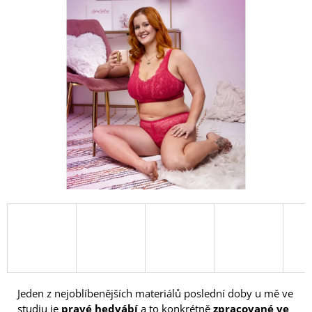
A
J
Í
T
?
HLEDAT
D
O
P
O
R
U
Jeden z nejoblíbenějších materiálů poslední doby u mě ve
Č
studiu je
pravé hedvábí
a to konkrétně
zpracované ve
U