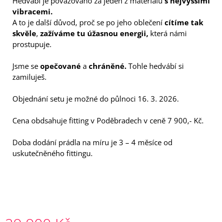
Hedvábí je považováno za jeden z materiálů
s nejvyššími
vibracemi.
A to je další důvod, proč se po jeho oblečení
cítíme tak
skvěle
,
zažíváme tu úžasnou energii,
která námi
prostupuje.
Jsme se
opečované
a
chráněné.
Tohle hedvábí si
zamiluješ.
Objednání setu je možné do půlnoci 16. 3. 2026.
Cena obdsahuje fitting v Poděbradech v ceně 7 900,- Kč.
Doba dodání prádla na míru je 3 – 4 měsíce od
uskutečněného fittingu.