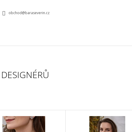
obchod@baraseverin.cz
CO POTŘEBUJETE NAJÍT?
HLEDAT
 DESIGNÉRŮ
DOPORUČUJEME
FITTING S BÁROU V PODĚBRADECH
PODPRSENKA N