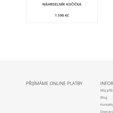
NÁHRDELNÍK KOČIČKA
1 590 Kč
Z
Á
PŘIJÍMÁME ONLINE PLATBY
INFO
P
Můj pří
A
Blog
T
Kontakt
Í
Doprava