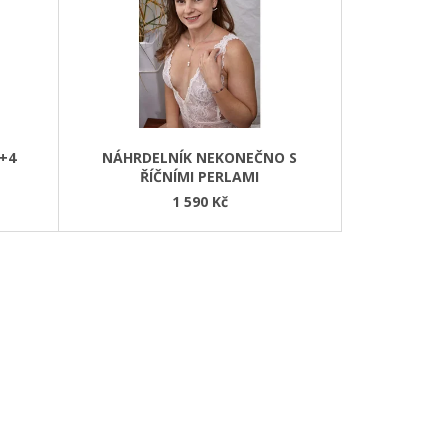
P
R
O
D
U
K
+4
NÁHRDELNÍK NEKONEČNO S
T
ŘÍČNÍMI PERLAMI
Ů
1 590 Kč