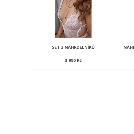
HEDVÁBÍ POŠITÉHO MALINOVOU
I
KRAJKOU
S
29 900 Kč
P
R
O
D
SET 3 NÁHRDELNÍKŮ
NÁHR
U
K
3 990 Kč
T
Ů