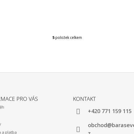
5
položek celkem
O
V
L
Á
D
A
C
Í
P
R
V
RMACE PRO VÁS
KONTAKT
K
běh
Y
+420 771 159 115
V
Ý
y
obchod@baraseve
P
I
 a platba
z