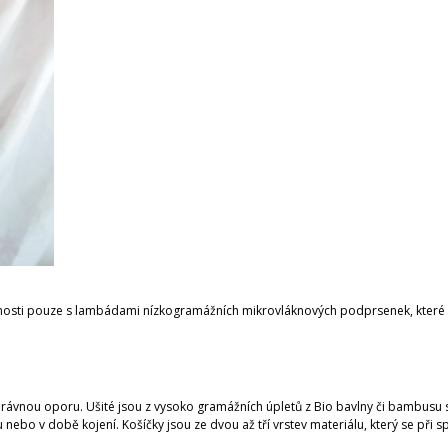
7 900 Kč
16 900 Kč
osti pouze s lambádami nízkogramážních mikrovláknových podprsenek, které se
ávnou oporu. Ušité jsou z vysoko gramážních úpletů z Bio bavlny či bambusu s
nebo v době kojení. Košíčky jsou ze dvou až tří vrstev materiálu, který se při s