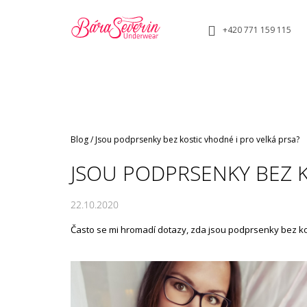
K
Přejít
na
O
ZPĚT
ZPĚT
+420 771 159 115
obsah
DO
DO
Š
OBCHODU
OBCHODU
Í
K
Domů
Blog
/
Jsou podprsenky bez kostic vhodné i pro velká prsa?
JSOU PODPRSENKY BEZ K
22.10.2020
Často se mi hromadí dotazy, zda jsou podprsenky bez kos
KOMPLET PODPRSENKY A KALHOTEK Z