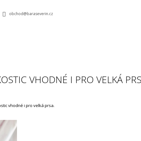
obchod@baraseverin.cz
CO POTŘEBUJETE NAJÍT?
HLEDAT
OSTIC VHODNÉ I PRO VELKÁ PR
DOPORUČUJEME
tic vhodné i pro velká prsa.
FITTING S BÁROU V PODĚBRADECH
PODPRSENKA N