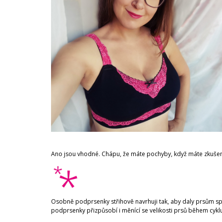
HEDVÁBÍ POŠITÉHO MALINOVOU
KRAJKOU
29 900 Kč
Ano jsou vhodné. Chápu, že máte pochyby, když máte zkušen
Osobně podprsenky střihově navrhuji tak, aby daly prsům spr
podprsenky přizpůsobí i měnící se velikosti prsů během cyklu 