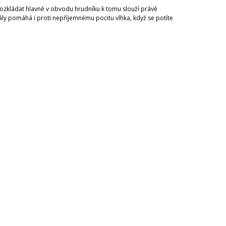
rozkládat hlavně v obvodu hrudníku k tomu slouží právě
riály pomáhá
i proti nepříjemnému pocitu vlhka, když se potíte