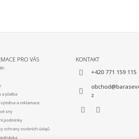
RMACE PRO VÁS
KONTAKT
běh
+420 771 159 115
y
obchod@baraseve
 a platba
z
, výměna a reklamace
své sny
Facebook
Instagram
í podmínky
y ochrany osobních údajů
jednávka