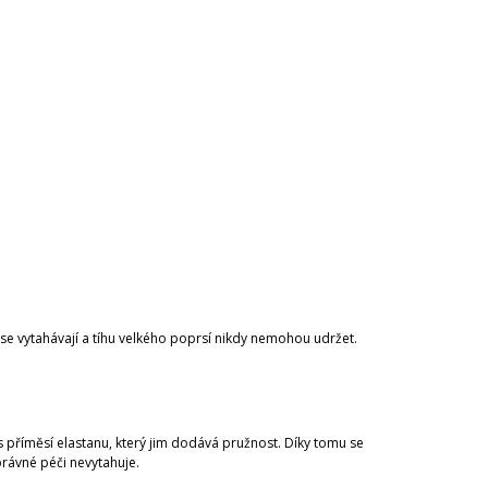
 vytahávají a tíhu velkého poprsí nikdy nemohou udržet.
 příměsí elastanu, který jim dodává pružnost. Díky tomu se
právné péči nevytahuje.