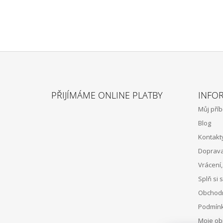
Z
Á
PŘIJÍMÁME ONLINE PLATBY
INFO
P
Můj pří
A
Blog
T
Kontakt
Í
Doprava
Vrácení
Splň si 
Obchodn
Podmínk
Moje ob