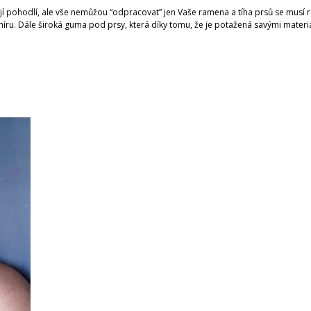
jí pohodlí, ale vše nemůžou “odpracovat” jen Vaše ramena a tíha prsů se musí 
a míru. Dále široká guma pod prsy, která díky tomu, že je potažená savými mate