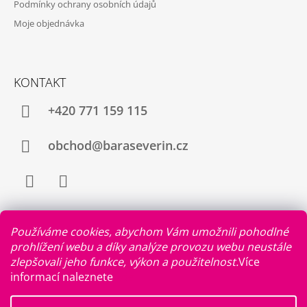
Podmínky ochrany osobních údajů
Moje objednávka
KONTAKT
+420 771 159 115
obchod@baraseverin.cz
Facebook
Instagram
Používáme cookies, abychom Vám umožnili pohodlné
prohlížení webu a díky analýze provozu webu neustále
zlepšovali jeho funkce, výkon a použitelnost.
Více
FACEBOOK
informací naleznete
zde
.