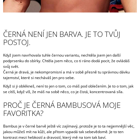
ČERNÁ NENÍ JEN BARVA. JE TO TVŮJ
POSTOJ.
Když jsem navrhovala tuhle černou variantu, nechtěla jsem jen další
podprsenku do sbírky. Chtěla jsem něco, co ti ráno dodá pocit, že ovládáš
svůj svět.
Černá je dravá, je nekompromisní a má v sobě přesně tu správnou dávku
tajemství, které si necháváš jen pro sebe.
Když si ji oblékneš, není to jen o tom, co máš pod oblečením. Je to o tom, jak
se cítíš, když víš, že máš na sobě něco, co je čistá, koncentrovaná síla.
PROČ JE ČERNÁ BAMBUSOVÁ MOJE
FAVORITKA?
Bambus je v černé barvě ještě víc zajímavý, protože je to ta nejjemnější věc,
jakou můžeš mít na kůži, ale přitom vypadá tak sebevědomě. Je to ten
kontrast mezi hebkostí a dravostí, který mě na tom tak baví.