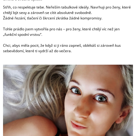
J
Střih, co respektuje tebe. Neřeším tabulkové ideály. Navrhuji pro ženy, které
E
chtějí být sexy a zároveň se cítit absolutně svobodně.
M
Žádné řezání, tlačení či škrcení zkrátka žádné kompromisy.
E
Tohle prádlo jsem vytvořila pro nás – pro ženy, které chtějí víc než jen
„funkční spodní vrstvu“.
FITTING
S
Chci, abys měla pocit, že když si ji ráno zapneš, oblékáš si zároveň kus
BÁROU
sebevědomí, které ti vydrží až do večera.
V
PODĚBRADECH
7
900
Kč