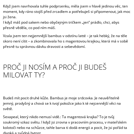
A
Když jsem navrhovala tuhle podprsenku, měla jsem v hlavě jedinou věc, ten
moment, kdy ráno stojíš před zrcadlem a potřebuješ si připomenout, jak moc
J
jsi žena.
Í
I když máš pod sakem nebo obyčejným tričkem „jen“ prádlo, chci, abys
přesně věděla, co pod ním máš.
T
Vzala jsem ten nejjemnější bambus v odstínu latté – je tak hebký, že na těle
?
skoro není cítit – a zkombinovala ho s magentovou krajkou, která má v sobě
přesně tu správnou dávku dravosti a sebevědomí.
PROČ JI NOSÍM A PROČ JI BUDEŠ
HLEDAT
MILOVAT TY?
D
Budeš mít pocit druhé kůže. Bambus je moje srdcovka. Je neuvěřitelně
O
jemný, prodyšný a chová se k tvojí pokožce jako k té nejcennější věci na
P
světě.
O
R
Sexapeal, který nikdo nemusí vidě.: Ta magentová krajka? To je tvůj
U
soukromý vzkaz světu. I když jsi zrovna v pracovním procesu, v mateřském
Č
kolotoči nebo na schůzce, tahle barva ti dodá energii a pocit, že jsi pořád ta
U
divoká a svůdná bytost.