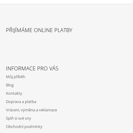
Z
Á
PŘIJÍMÁME ONLINE PLATBY
P
A
T
Í
INFORMACE PRO VÁS
Můj příběh
Blog
Kontakty
Doprava a platba
Vrácení, výměna a reklamace
Splň si své sny
Obchodní podmínky