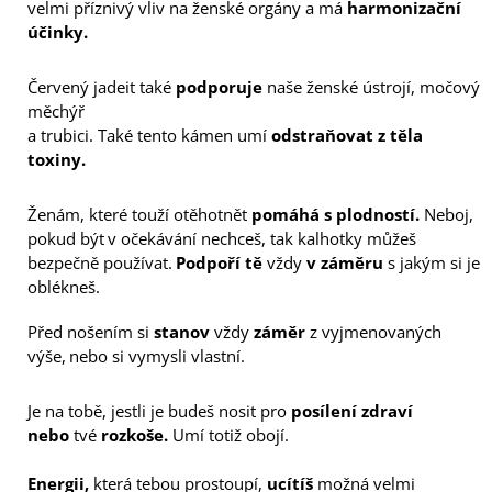
velmi příznivý vliv na ženské orgány a má
harmonizační
J
účinky.
E
M
E
Červený jadeit také
podporuje
naše ženské ústrojí, močový
měchýř
PODPRSENKA
a trubici. Také tento kámen umí
odstraňovat z těla
NA
toxiny.
MÍRU
16
Ženám, které touží otěhotnět
pomáhá s plodností.
Neboj,
900
Kč
pokud být
v očekávání nechceš, tak kalhotky můžeš
bezpečně používat.
Podpoří tě
vždy
v záměru
s jakým si je
oblékneš.
Před nošením si
stanov
vždy
záměr
z vyjmenovaných
výše,
nebo si vymysli vlastní.
Je na tobě, jestli je budeš nosit pro
posílení zdraví
nebo
tvé
rozkoše.
Umí totiž obojí.
Energii,
která tebou prostoupí,
ucítíš
možná velmi