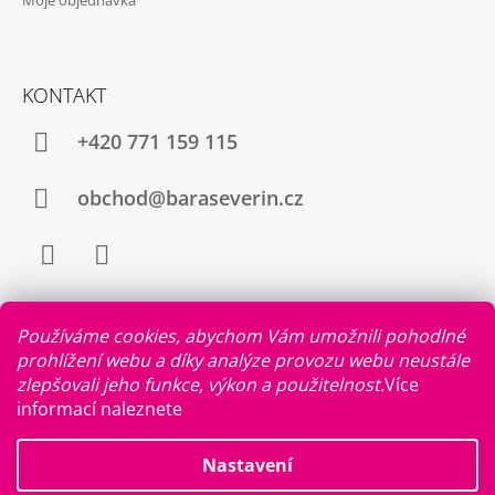
Moje objednávka
KONTAKT
+420 771 159 115
obchod@baraseverin.cz
Facebook
Instagram
Používáme cookies, abychom Vám umožnili pohodlné
prohlížení webu a díky analýze provozu webu neustále
zlepšovali jeho funkce, výkon a použitelnost.
Více
FACEBOOK
informací naleznete
zde
.
Nastavení