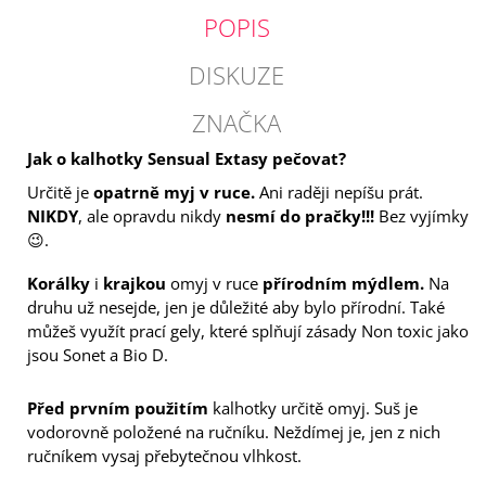
POPIS
DISKUZE
ZNAČKA
Jak o kalhotky Sensual Extasy pečovat?
Určitě je
opatrně myj v ruce.
Ani raději nepíšu prát.
NIKDY
, ale opravdu nikdy
nesmí do pračky!!!
Bez vyjímky
😉.
Korálky
i
krajkou
omyj v ruce
přírodním mýdlem.
Na
druhu už nesejde, jen je důležité aby bylo přírodní. Také
můžeš využít prací gely, které splňují zásady Non toxic jako
jsou Sonet a Bio D.
Před prvním použitím
kalhotky určitě omyj. Suš je
vodorovně položené na ručníku. Neždímej je, jen z nich
ručníkem vysaj přebytečnou vlhkost.