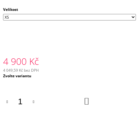
Velikost
4 900 Kč
4 049,59 Kč bez DPH
Měrná
Zvolte variantu
cena:
DO
KOŠÍKU