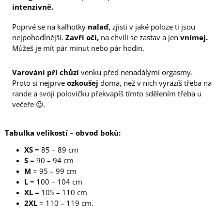
intenzivně.
Poprvé se na kalhotky
nalaď,
zjisti v jaké poloze ti jsou
nejpohodlnější.
Zavři oči,
na chvíli se zastav a jen
vnímej.
Můžeš je mít pár minut nebo pár hodin.
Varování při chůzi
venku před nenadálými orgasmy.
Proto si nejprve
ozkoušej
doma, než v nich vyrazíš třeba na
rande a svoji polovičku překvapíš tímto sdělením třeba u
večeře 😉.
Tabulka velikostí – obvod boků:
XS
= 85 – 89 cm
S
= 90 – 94 cm
M
= 95 – 99 cm
L
= 100 – 104 cm
XL
= 105 – 110 cm
2XL
= 110 – 119 cm.