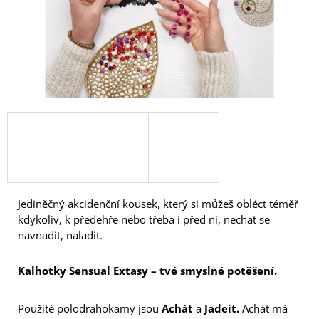
A
J
Í
T
?
HLEDAT
Jediněčný akcidenční kousek, který si můžeš obléct téměř
kdykoliv,
k předehře nebo třeba i před ní, nechat se
D
navnadit, naladit.
O
P
O
Kalhotky Sensual Extasy – tvé smyslné potěšení.
R
U
Č
Použité polodrahokamy jsou
Achát
a
Jadeit.
Achát má
U