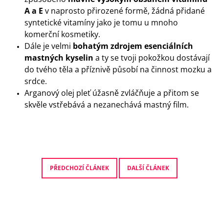
A a E
v naprosto přirozené formě, žádná přidané
syntetické vitamíny jako je tomu u mnoho
komerční kosmetiky.
Dále je velmi
bohatým zdrojem esenciálních
mastných kyselin
a ty se tvoji pokožkou dostávají
do tvého těla a příznivě působí na činnost mozku a
srdce.
Arganový olej pleť úžasně zvláčňuje a přitom se
skvěle vstřebává a nezanechává mastný film.
PŘEDCHOZÍ ČLÁNEK
DALŠÍ ČLÁNEK