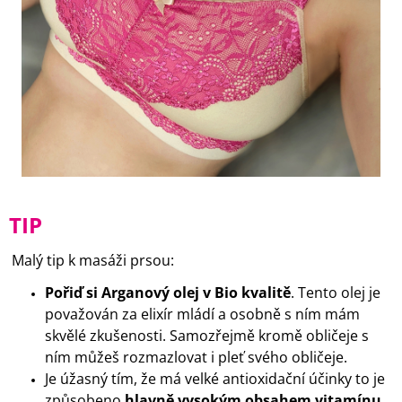
TIP
Malý tip k masáži prsou:
Pořiď si Arganový olej v Bio kvalitě
. Tento olej je
považován za elixír mládí a osobně s ním mám
skvělé zkušenosti. Samozřejmě kromě obličeje s
ním můžeš rozmazlovat i pleť svého obličeje.
Je úžasný tím, že má velké antioxidační účinky to je
způsobeno
hlavně vysokým obsahem vitamínu