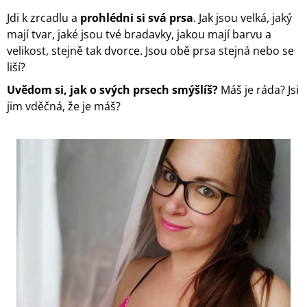
A
Jdi k zrcadlu a
prohlédni si svá prsa
. Jak jsou velká, jaký
J
mají tvar, jaké jsou tvé bradavky, jakou mají barvu a
Í
velikost, stejně tak dvorce. Jsou obě prsa stejná nebo se
liší?
T
?
Uvědom si, jak o svých prsech smýšlíš?
Máš je ráda? Jsi
jim vděčná, že je máš?
HLEDAT
D
O
P
O
R
U
Č
U