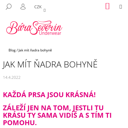
K
Přejít
NÁKUP
M
HLEDAT
CZK
na
KOŠÍK
O
PŘIHLÁŠENÍ
ZPĚT
ZPĚT
obsah
Š
Í
C
K
O
P
Domů
Blog
/
Jak mít ňadra bohyně
O
T
JAK MÍT ŇADRA BOHYNĚ
Ř
E
14.4.2022
B
U
KAŽDÁ PRSA JSOU KRÁSNÁ!
J
E
ZÁLEŽÍ JEN NA TOM, JESTLI TU
T
KRÁSU TY SAMA VIDÍŠ A S TÍM TI
E
POMOHU.
N