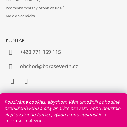
Podmínky ochrany osobních údajů
Moje objednávka
KONTAKT
+420 771 159 115
obchod@baraseverin.cz
Facebook
Instagram
Používáme cookies, abychom Vám umožnili pohodlné
prohlížení webu a díky analýze provozu webu neustále
zlepšovali jeho funkce, výkon a použitelnost.
Více
FACEBOOK
informací naleznete
zde
.