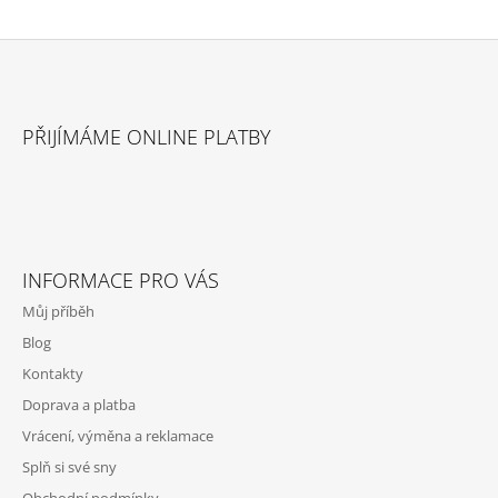
Z
Á
PŘIJÍMÁME ONLINE PLATBY
P
A
T
Í
INFORMACE PRO VÁS
Můj příběh
Blog
Kontakty
Doprava a platba
Vrácení, výměna a reklamace
Splň si své sny
Obchodní podmínky