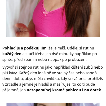
J
E
M
E
KOMPLET
PODPRSENKY
A
KALHOTEK
Z
Pohlaď je a poděkuj jim
, že je máš. Udělej si rutinu
HEDVÁBÍ
POŠITÉHO
každý den
a stačí třeba jen dvě minutky například po
MALINOVOU
sprše, před spaním nebo naopak po probuzení.
KRAJKOU
29
Vytvoř si stejnou rutinu jako například čištění zubů nebo
900
pití kávy. Každý den ideálně ve stejný čas nebo aspoň
Kč
denní dobu, abys měla chviličku, kdy si svá prsa prohlížíš
v zrcadle a jemně je hladíš a masíruješ, to co ti bude
příjemné, jen
nezapomínej kromě pohledu i na dotek.