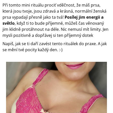
Při tomto mini rituálu prociť vděčnost, že máš prsa,
která jsou tvoje, jsou zdravá a krásná, normální ženská
prsa vypadají přesně jako ta tvá!
Posílej jim energii a
světlo
, když ti to bude příjemné, můžeš čas věnovaný
jim klidně protáhnout na déle. Nic nemusí mít limity. Jen
mysli pozitivně a dopřávej si ten příjemný dotek
Napiš, jak se ti daří zavést tento rituálek do praxe. A jak
se mění tvé pocity každý den. :-)