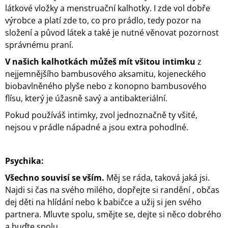
látkové vložky a menstruační kalhotky. I zde vol dobře
výrobce a platí zde to, co pro prádlo, tedy pozor na
složení a původ látek a také je nutné věnovat pozornost
správnému praní.
V našich kalhotkách můžeš mít všitou intimku
z
nejjemnějšího bambusového aksamitu, kojeneckého
biobavlněného plyše nebo z konopno bambusového
flísu, který je úžasně savý a antibakteriální.
Pokud používáš intimky, zvol jednoznačně ty všité,
nejsou v prádle nápadné a jsou extra pohodlné.
Psychika:
Všechno souvisí se vším.
Měj se ráda, taková jaká jsi.
Najdi si čas na svého milého, dopřejte si randění , občas
dej děti na hlídání nebo k babičce a užij si jen svého
partnera. Mluvte spolu, smějte se, dejte si něco dobrého
a buďte spolu.