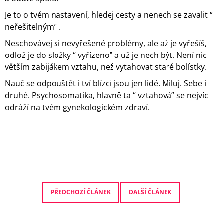
Je to o tvém nastavení, hledej cesty a nenech se zavalit “
neřešitelným” .
Neschovávej si nevyřešené problémy, ale až je vyřešíš,
odlož je do složky “ vyřízeno” a už je nech být. Není nic
větším zabijákem vztahu, než vytahovat staré bolístky.
Nauč se odpouštět i tví blízcí jsou jen lidé. Miluj. Sebe i
druhé. Psychosomatika, hlavně ta “ vztahová” se nejvíc
odráží na tvém gynekologickém zdraví.
PŘEDCHOZÍ ČLÁNEK
DALŠÍ ČLÁNEK