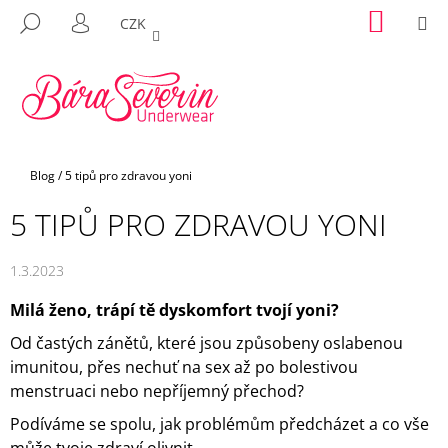
K
Přejít
NÁKUP
M
HLEDAT
CZK
na
KOŠÍK
O
PŘIHLÁŠENÍ
ZPĚT
ZPĚT
obsah
Š
Í
C
K
O
P
Domů
Blog
/
5 tipů pro zdravou yoni
O
T
5 TIPŮ PRO ZDRAVOU YONI
Ř
E
1.3.2023
B
Milá ženo, trápí tě dyskomfort tvojí yoni?
U
J
Od častých zánětů, které jsou způsobeny oslabenou
E
imunitou, přes nechuť na sex až po bolestivou
T
menstruaci nebo nepříjemný přechod?
E
Podíváme se spolu, jak problémům předcházet a co vše
N
může tvoje zdraví olivnit.