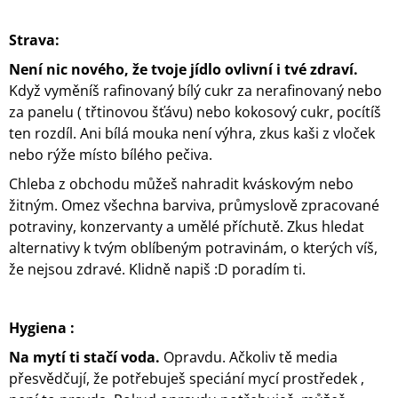
Strava:
Není nic nového, že tvoje jídlo ovlivní i tvé zdraví.
Když vyměníš rafinovaný bílý cukr za nerafinovaný nebo
za panelu ( třtinovou šťávu) nebo kokosový cukr, pocítíš
ten rozdíl. Ani bílá mouka není výhra, zkus kaši z vloček
nebo rýže místo bílého pečiva.
Chleba z obchodu můžeš nahradit kváskovým nebo
žitným. Omez všechna barviva, průmyslově zpracované
potraviny, konzervanty a umělé příchutě. Zkus hledat
alternativy k tvým oblíbeným potravinám, o kterých víš,
že nejsou zdravé. Klidně napiš :D poradím ti.
Hygiena :
Na mytí ti stačí voda.
Opravdu. Ačkoliv tě media
přesvědčují, že potřebuješ speciání mycí prostředek ,