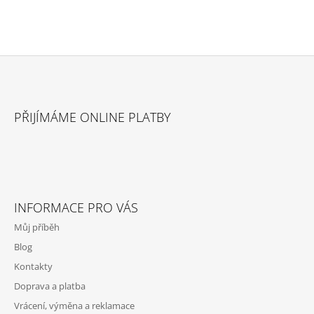
Z
Á
PŘIJÍMÁME ONLINE PLATBY
P
A
T
Í
INFORMACE PRO VÁS
Můj příběh
Blog
Kontakty
Doprava a platba
Vrácení, výměna a reklamace