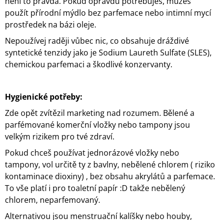
není to pravda. Pokud opravdu potřebuješ, můžeš
použít přírodní mýdlo bez parfemace nebo intimní mycí
prostředek na bázi oleje.
Nepoužívej raději vůbec nic, co obsahuje dráždivé
syntetické tenzidy jako je Sodium Laureth Sulfate (SLES),
chemickou parfemaci a škodlivé konzervanty.
Hygienické potřeby:
Zde opět zvítězil marketing nad rozumem. Bělené a
parfémované komerční vložky nebo tampony jsou
velkým rizikem pro tvé zdraví.
Pokud chceš používat jednorázové vložky nebo
tampony, vol určitě ty z bavlny, nebělené chlorem ( riziko
kontaminace dioxiny) , bez obsahu akrylátů a parfemace.
To vše platí i pro toaletní papír :D takže nebělený
chlorem, neparfemovaný.
Alternativou jsou menstruační kalíšky nebo houby,