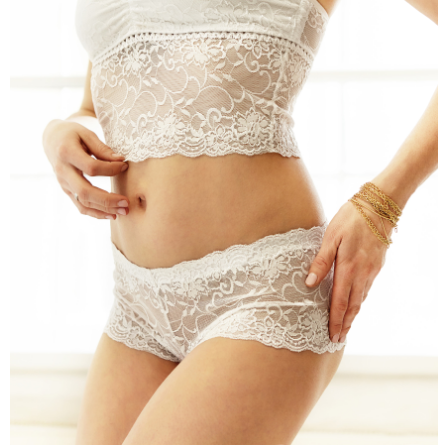
J
E
M
E
KALHOTKY
NA
MÍRU
6
900
Kč