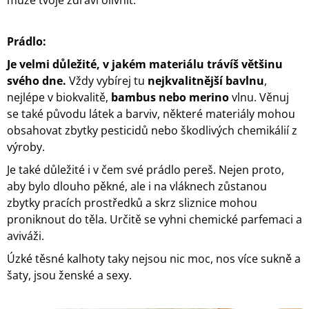
A
J
Prádlo:
Í
Je velmi důležité, v jakém materiálu trávíš většinu
T
svého dne.
Vždy vybírej tu
nejkvalitnější bavlnu
,
?
nejlépe v biokvalitě,
bambus nebo merino
vlnu. Věnuj
se také původu látek a barviv, některé materiály mohou
obsahovat zbytky pesticidů nebo škodlivých chemikálií z
výroby.
HLEDAT
Je také důležité i v čem své prádlo pereš. Nejen proto,
aby bylo dlouho pěkné, ale i na vláknech zůstanou
zbytky pracích prostředků a skrz sliznice mohou
D
proniknout do těla. Určitě se vyhni chemické parfemaci a
O
aviváži.
P
O
Úzké těsné kalhoty taky nejsou nic moc, nos více sukně a
R
šaty, jsou ženské a sexy.
U
Č
U