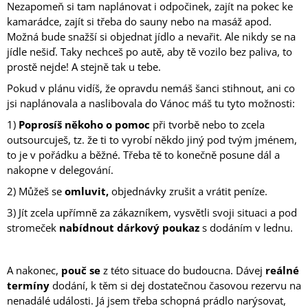
Nezapomeň si tam naplánovat i odpočinek, zajít na pokec ke
kamarádce, zajít si třeba do sauny nebo na masáž apod.
Možná bude snažší si objednat jídlo a nevařit. Ale nikdy se na
jídle nešiď. Taky nechceš po autě, aby tě vozilo bez paliva, to
prostě nejde! A stejně tak u tebe.
Pokud v plánu vidíš, že opravdu nemáš šanci stihnout, ani co
jsi naplánovala a naslibovala do Vánoc máš tu tyto možnosti:
1)
Poprosíš někoho o pomoc
při tvorbě nebo to zcela
outsourcuješ, tz. že ti to vyrobí někdo jiný pod tvým jménem,
to je v pořádku a běžné. Třeba tě to konečně posune dál a
nakopne v delegování.
2) Můžeš se
omluvit,
objednávky zrušit a vrátit peníze.
3) Jít zcela upřímně za zákazníkem, vysvětli svoji situaci a pod
stromeček
nabídnout dárkový poukaz
s dodáním v lednu.
A nakonec,
pouč se
z této situace do budoucna. Dávej
reálné
termíny
dodání, k těm si dej dostatečnou časovou rezervu na
nenadálé události. Já jsem třeba schopná prádlo narýsovat,