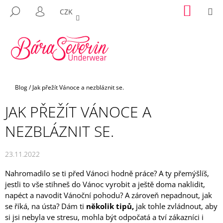
K
Přejít
NÁKUP
M
HLEDAT
CZK
na
KOŠÍK
O
PŘIHLÁŠENÍ
ZPĚT
ZPĚT
obsah
Š
Í
C
K
O
P
Domů
Blog
/
Jak přežít Vánoce a nezbláznit se.
O
T
JAK PŘEŽÍT VÁNOCE A
Ř
NEZBLÁZNIT SE.
E
B
23.11.2022
U
J
Nahromadilo se ti před Vánoci hodně práce? A ty přemýšlíš,
E
jestli to vše stihneš do Vánoc vyrobit a ještě doma naklidit,
T
napéct a navodit Vánoční pohodu? A zároveň nepadnout, jak
se říká, na ústa? Dám ti
několik tipů,
jak tohle zvládnout, aby
E
si jsi nebyla ve stresu, mohla být odpočatá a tví zákazníci i
N