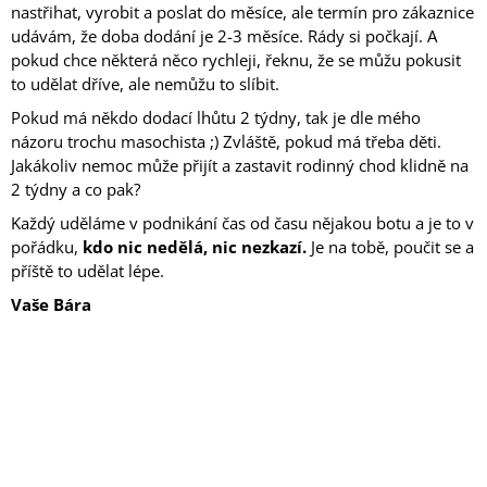
nastřihat, vyrobit a poslat do měsíce, ale termín pro zákaznice
udávám, že doba dodání je 2-3 měsíce. Rády si počkají. A
pokud chce některá něco rychleji, řeknu, že se můžu pokusit
to udělat dříve, ale nemůžu to slíbit.
Pokud má někdo dodací lhůtu 2 týdny, tak je dle mého
názoru trochu masochista ;) Zvláště, pokud má třeba děti.
Jakákoliv nemoc může přijít a zastavit rodinný chod klidně na
2 týdny a co pak?
Každý uděláme v podnikání čas od času nějakou botu a je to v
pořádku,
kdo nic nedělá, nic nezkazí.
Je na tobě, poučit se a
příště to udělat lépe.
Vaše Bára