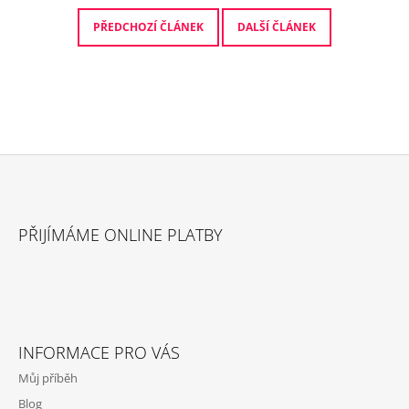
PŘEDCHOZÍ ČLÁNEK
DALŠÍ ČLÁNEK
Z
Á
PŘIJÍMÁME ONLINE PLATBY
P
A
T
Í
INFORMACE PRO VÁS
Můj příběh
Blog