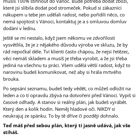
musíš 100% stihnout do Vánoc. Bude potřeba dodat zboží,
J
které jsi slíbila dodat pod stromeček. Pokud si zákazníci
E
nákupem u tebe jen udělali radost, nebo pořídili něco, co
M
nemá spojitost s Vánoci, kontaktuj je a s omluvou domluv
E
dodání v lednu.
KOMPLET
Ještě se mi nestalo, když jsem někomu ve zdvořilosti
PODPRSENKY
vysvětlila, že je z nějakého důvodu výroba ve skluzu, že by
A
rád nepočkal déle. Tví klienti často chápou, že nejsi řetězec,
KALHOTEK
Z
věci nemáš skladem a musíš je třeba vyrobit, a že jsi třeba
HEDVÁBÍ
jediná na všechnu tu práci. Všem udělá větší radost, když to
POŠITÉHO
narovinu budeš komunikovat, než aby si hrála mrtvého
MALINOVOU
brouka.
KRAJKOU
29
Po sepsání seznamu, budeš tedy vědět, co můžeš odložit na
900
leden a co ti opravdu zbývá na dotvoření před Vánoci. Vypiš si
Kč
časové odhady. A stanov si reálný plán, jak budeš vyrábět.
Který den a kolik hodin. Neměj hladové oči. NIKDY si
neukrajuj ze spánku. To by tě dříve či později dohnalo.
Teď máš před sebou plán, který ti jasně udává, jak vše
stíháš.