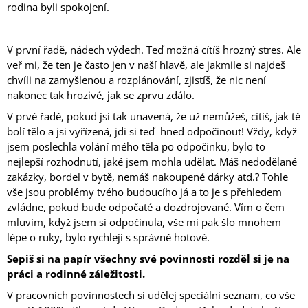
rodina byli spokojení.
A
J
Í
V první řadě, nádech výdech. Teď možná cítíš hrozný stres. Ale
veř mi, že ten je často jen v naší hlavě, ale jakmile si najdeš
T
chvíli na zamyšlenou a rozplánování, zjistíš, že nic není
?
nakonec tak hrozivé, jak se zprvu zdálo.
V prvé řadě, pokud jsi tak unavená, že už nemůžeš, cítíš, jak tě
bolí tělo a jsi vyřízená, jdi si teď hned odpočinout! Vždy, když
jsem poslechla volání mého těla po odpočinku, bylo to
HLEDAT
nejlepší rozhodnutí, jaké jsem mohla udělat. Máš nedodělané
zakázky, bordel v bytě, nemáš nakoupené dárky atd.? Tohle
vše jsou problémy tvého budoucího já a to je s přehledem
zvládne, pokud bude odpočaté a dozdrojované. Vím o čem
D
mluvím, když jsem si odpočinula, vše mi pak šlo mnohem
O
lépe o ruky, bylo rychleji s správně hotové.
P
O
Sepiš si na papír všechny své povinnosti rozděl si je na
R
práci a rodinné záležitosti.
U
Č
V pracovních povinnostech si udělej speciální seznam, co vše
U